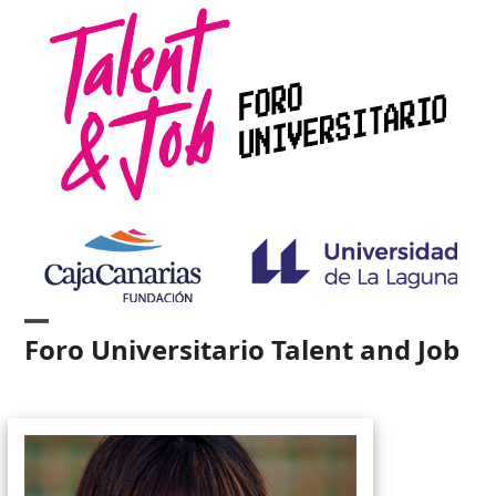
Skip
to
content
Open
Close
Foro Universitario Talent and Job
mobile
mobile
menu
menu