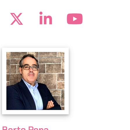
Twitter
LinkedIn
YouTub
Berto Pena